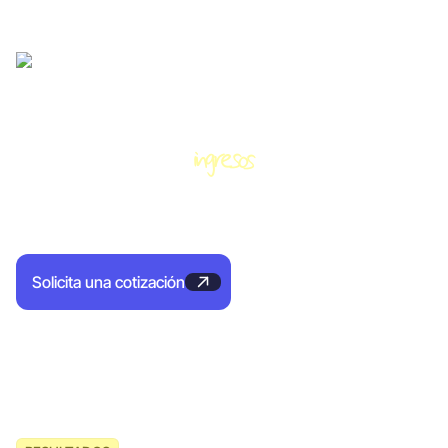
Delegue su prospección,
ingresos
genere más
Produce
Con Oliverlist, consiga citas B2B para su equipo de ventas y
pague solo por el rendimiento.
Solicita una cotización