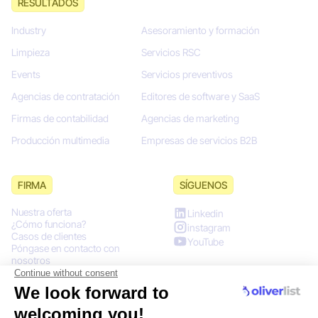
RESULTADOS
Industry
Asesoramiento y formación
Limpieza
Servicios RSC
Events
Servicios preventivos
Agencias de contratación
Editores de software y SaaS
Firmas de contabilidad
Agencias de marketing
Producción multimedia
Empresas de servicios B2B
FIRMA
SÍGUENOS
Nuestra oferta
Linkedin
¿Cómo funciona?
instagram
Casos de clientes
YouTube
Póngase en contacto con
nosotros
Ciudades