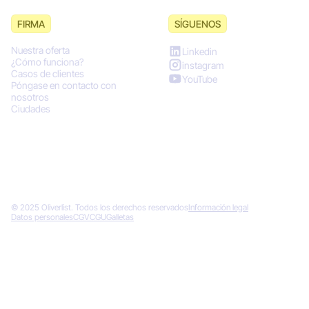
FIRMA
SÍGUENOS
Nuestra oferta
Linkedin
¿Cómo funciona?
instagram
Casos de clientes
YouTube
Póngase en contacto con
nosotros
Ciudades
© 2025 Oliverlist. Todos los derechos reservados
Información legal
Datos personales
CGV
CGU
Galletas
Diseñado por
Gémeos