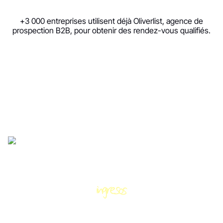
+3 000 entreprises utilisent déjà Oliverlist,
agence de
prospection B2B
, pour obtenir des rendez-vous qualifiés.
Delegue su prospección,
ingresos
genere más
Produce
Con Oliverlist, consiga citas B2B para su equipo de ventas y
pague solo por el rendimiento.