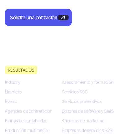
Solicita una cotización
RESULTADOS
Industry
Asesoramiento y formación
Limpieza
Servicios RSC
Events
Servicios preventivos
Agencias de contratación
Editores de software y SaaS
Firmas de contabilidad
Agencias de marketing
Producción multimedia
Empresas de servicios B2B