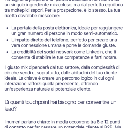
un singolo ingrediente miracoloso, ma dal perfetto equilibrio
tra molteplici sapori. Per la prospezione, è lo stesso. La tua
ricetta dovrebbe mescolare:
La portata della posta elettronica
, ideale per raggiungere
un gran numero di persone in modo semi-automatico.
L'impatto diretto del telefono
, perfetto per creare una
vera connessione umana e porre le domande giuste.
La credibilità dei social network
come LinkedIn, che ti
consente di stabilire le tue competenze e farti notare.
Il giusto mix dipenderà dal tuo settore, dalla complessità di
ciò che vendi e, soprattutto, dalle abitudini del tuo cliente
ideale. La chiave è creare un percorso logico in cui ogni
interazione rafforzi quella precedente, offrendo
un'esperienza naturale al potenziale cliente.
Di quanti touchpoint hai bisogno per convertire un
lead?
I numeri parlano chiaro: in media occorrono tra
8 e 12 punti
di contatto
per far passare un potenziale cliente al B2B. Ma