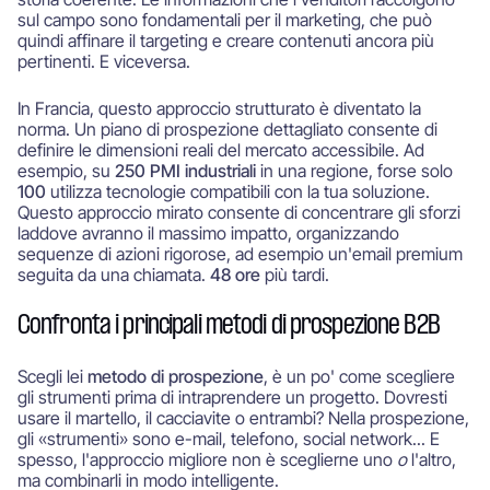
sul campo sono fondamentali per il marketing, che può
quindi affinare il targeting e creare contenuti ancora più
pertinenti. E viceversa.
In Francia, questo approccio strutturato è diventato la
norma. Un piano di prospezione dettagliato consente di
definire le dimensioni reali del mercato accessibile. Ad
esempio, su
250 PMI industriali
in una regione, forse solo
100
utilizza tecnologie compatibili con la tua soluzione.
Questo approccio mirato consente di concentrare gli sforzi
laddove avranno il massimo impatto, organizzando
sequenze di azioni rigorose, ad esempio un'email premium
seguita da una chiamata.
48 ore
più tardi.
Confronta i principali metodi di prospezione B2B
Scegli lei
metodo di prospezione
, è un po' come scegliere
gli strumenti prima di intraprendere un progetto. Dovresti
usare il martello, il cacciavite o entrambi? Nella prospezione,
gli «strumenti» sono e-mail, telefono, social network... E
spesso, l'approccio migliore non è sceglierne uno
o
l'altro,
ma combinarli in modo intelligente.