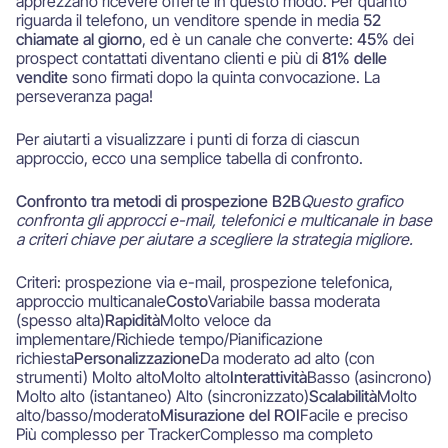
apprezzano ricevere offerte in questo modo. Per quanto
riguarda il telefono, un venditore spende in media
52
chiamate al giorno
, ed è un canale che converte:
45%
dei
prospect contattati diventano clienti e più di
81% delle
vendite
sono firmati dopo la quinta convocazione. La
perseveranza paga!
Per aiutarti a visualizzare i punti di forza di ciascun
approccio, ecco una semplice tabella di confronto.
Confronto tra metodi di prospezione B2B
Questo grafico
confronta gli approcci e-mail, telefonici e multicanale in base
a criteri chiave per aiutare a scegliere la strategia migliore.
Criteri: prospezione via e-mail, prospezione telefonica,
approccio multicanale
Costo
Variabile bassa moderata
(spesso alta)
Rapidità
Molto veloce da
implementare/Richiede tempo/Pianificazione
richiesta
Personalizzazione
Da moderato ad alto (con
strumenti) Molto altoMolto alto
Interattività
Basso (asincrono)
Molto alto (istantaneo) Alto (sincronizzato)
Scalabilità
Molto
alto/basso/moderato
Misurazione del ROI
Facile e preciso
Più complesso per TrackerComplesso ma completo