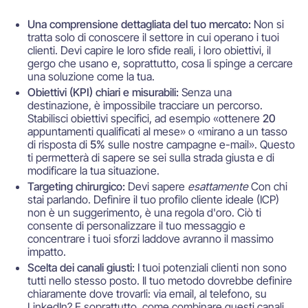
Una comprensione dettagliata del tuo mercato:
Non si
tratta solo di conoscere il settore in cui operano i tuoi
clienti. Devi capire le loro sfide reali, i loro obiettivi, il
gergo che usano e, soprattutto, cosa li spinge a cercare
una soluzione come la tua.
Obiettivi (KPI) chiari e misurabili:
Senza una
destinazione, è impossibile tracciare un percorso.
Stabilisci obiettivi specifici, ad esempio «ottenere
20
appuntamenti qualificati al mese» o «mirano a un tasso
di risposta di
5%
sulle nostre campagne e-mail». Questo
ti permetterà di sapere se sei sulla strada giusta e di
modificare la tua situazione.
Targeting chirurgico:
Devi sapere
esattamente
Con chi
stai parlando. Definire il tuo profilo cliente ideale (ICP)
non è un suggerimento, è una regola d'oro. Ciò ti
consente di personalizzare il tuo messaggio e
concentrare i tuoi sforzi laddove avranno il massimo
impatto.
Scelta dei canali giusti:
I tuoi potenziali clienti non sono
tutti nello stesso posto. Il tuo metodo dovrebbe definire
chiaramente dove trovarli: via email, al telefono, su
LinkedIn? E soprattutto, come combinare questi canali