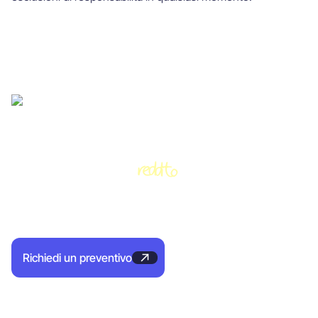
Delega la tua prospezione,
reddito
genera di più
Conduci
Con Oliverlist, ottieni appuntamenti B2B per il tuo team di
vendita e paga solo per le prestazioni.
Richiedi un preventivo