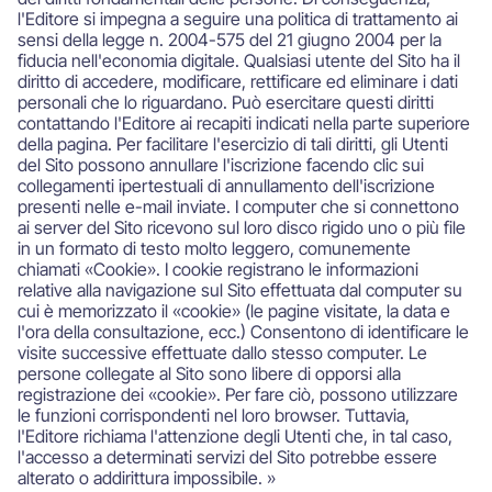
l'Editore si impegna a seguire una politica di trattamento ai
sensi della legge n. 2004-575 del 21 giugno 2004 per la
fiducia nell'economia digitale. Qualsiasi utente del Sito ha il
diritto di accedere, modificare, rettificare ed eliminare i dati
personali che lo riguardano. Può esercitare questi diritti
contattando l'Editore ai recapiti indicati nella parte superiore
della pagina. Per facilitare l'esercizio di tali diritti, gli Utenti
del Sito possono annullare l'iscrizione facendo clic sui
collegamenti ipertestuali di annullamento dell'iscrizione
presenti nelle e-mail inviate. I computer che si connettono
ai server del Sito ricevono sul loro disco rigido uno o più file
in un formato di testo molto leggero, comunemente
chiamati «Cookie». I cookie registrano le informazioni
relative alla navigazione sul Sito effettuata dal computer su
cui è memorizzato il «cookie» (le pagine visitate, la data e
l'ora della consultazione, ecc.) Consentono di identificare le
visite successive effettuate dallo stesso computer. Le
persone collegate al Sito sono libere di opporsi alla
registrazione dei «cookie». Per fare ciò, possono utilizzare
le funzioni corrispondenti nel loro browser. Tuttavia,
l'Editore richiama l'attenzione degli Utenti che, in tal caso,
l'accesso a determinati servizi del Sito potrebbe essere
alterato o addirittura impossibile. »