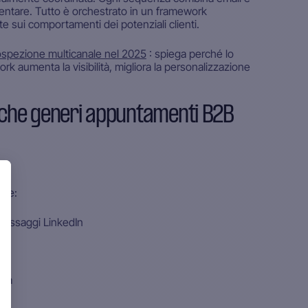
entare. Tutto è orchestrato in un framework
e sui comportamenti dei potenziali clienti.
ospezione multicanale nel 2025
: spiega perché lo
rk aumenta la visibilità, migliora la personalizzazione
che generi appuntamenti B2B
ave:
messaggi LinkedIn
ivi
ità