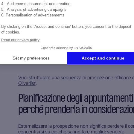
Promemoria regolari, con diversi angoli di stimolo
Buon tempismo: il giorno e l'ora contano
Ma ciò che conta di più è la capacità di adattare il disco
messaggio bloccato interrompe la conversione.
Ecco perché Oliverlist si affida a una tecnologia di script
base alle obiezioni, agli interessi o ai segnali rilevati dai 
iterazione continua, senza ricominciare ogni volta da zer
Vuoi strutturare una sequenza di prospezione efficace e
Oliverlist
.
Pianificazione degli appuntamenti
perché prenderla in considerazi
Esternalizzare la prospezione non significa perdere il con
concentrarsi su ciò che sanno fare meglio: vendere.