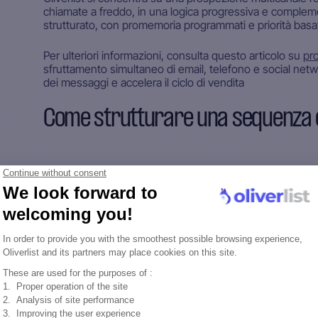
chiamate a freddo, in una logica progressiva e complem
strutturato, con promemoria programmati e priorità basat
Per ulteriori informazioni, consulta questo articolo su
pr
sfruttamento simultaneo di email, telefono e social netwo
dei messaggi e accelera il ciclo di vendita
Come strutturare una sequenza 
Una sequenza efficace si basa su diversi ingredienti chi
Un'alternanza ben congegnata tra email, chiamate, 
Un ritmo adattato al ciclo di attenzione dei tuoi obiett
Personalizzazione estesa senza sacrificare la scalabil