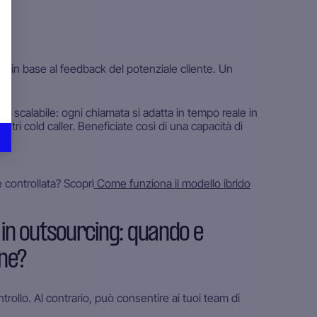
rso in base al feedback del potenziale cliente. Un
ing scalabile: ogni chiamata si adatta in tempo reale in
nostri cold caller. Beneficiate così di una capacità di
o.
 controllata? Scopri
Come funziona il modello ibrido
 in outsourcing: quando e
one?
trollo. Al contrario, può consentire ai tuoi team di