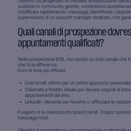
Oliverlist ha progettato un modello di esecuzione basato s
suddivisi in community gestite, condividono quotidiana
modificare rapidamente i messaggi, identificare i segnali deb
supervisione di un account manager dedicato, che garan
Quali canali di prospezione dovres
appuntamenti qualificati?
Nella prospezione B2B, non esiste un solo canale che facc
che fa la differenza.
Ecco le leve più efficaci:
Cold email: ottimo per un primo approccio personaliz
Chiamata a freddo: ideale per rilevare segnali di inte
appuntamenti dal vivo.
LinkedIn: rilevante per favorire o rafforzare le relaz
Il segreto è la coerenza tra questi canali. Troppo spesso
messaggi misti.
Oliverlist si concentra su una prospezione multicanale