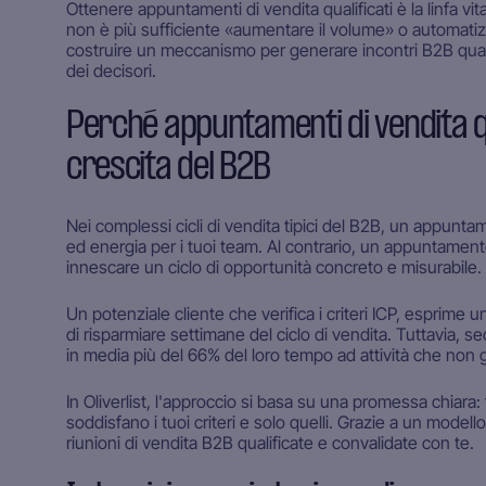
Ottenere appuntamenti di vendita qualificati è la linfa vit
non è più sufficiente «aumentare il volume» o automati
costruire un meccanismo per generare incontri B2B qualific
dei decisori.
Perché appuntamenti di vendita qua
crescita del B2B
Nei complessi cicli di vendita tipici del B2B, un appunt
ed energia per i tuoi team. Al contrario, un appuntame
innescare un ciclo di opportunità concreto e misurabile.
Un potenziale cliente che verifica i criteri ICP, esprime 
di risparmiare settimane del ciclo di vendita. Tuttavia, 
in media più del 66% del loro tempo ad attività che non 
In Oliverlist, l'approccio si basa su una promessa chiara
soddisfano i tuoi criteri e solo quelli. Grazie a un model
riunioni di vendita B2B qualificate e convalidate con te.