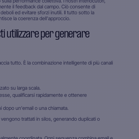
ulla performance collettiva. I nostri interlocutori,
mente il feedback dal campo. Ciò consente di
oli ed evitare sforzi inutili. Il tutto sotto la
tisce la coerenza dell'approccio.
ti utilizzare per generare
ia tutto. È la combinazione intelligente di più canali
zato su larga scala.
resse, qualificarsi rapidamente e ottenere
ioni dopo un'email o una chiamata.
 vengono trattati in silos, generando duplicati o
 realmente coordinata. Ogni sequenza combina email e