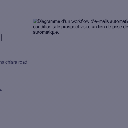
i
na chiara road
to