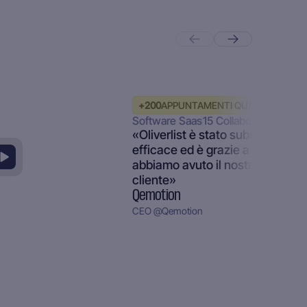
+
200
APPUNTAMENTI QUALIFICATI
Software Saas
15
Collaborazione.
«Oliverlist è stato subito molto
efficace ed è grazie a loro che
abbiamo avuto il nostro più gra
cliente»
Qemotion
CEO
@
Qemotion