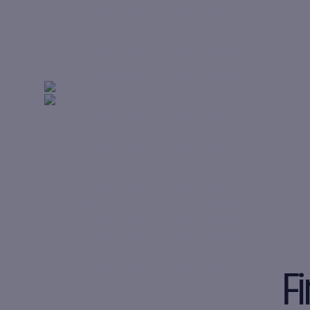
appuntamenti di ven
all'anno per la tua 
Primi risultati in meno di 14 giorni (media).
Fi