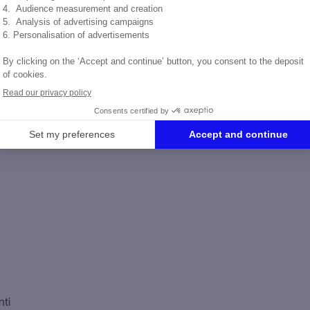
consente di fissare
ienti e di comunicare
i. (Nessuna PMI senza un
ratuita)
enti