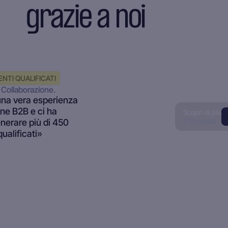
grazie a noi
NTI QUALIFICATI
Collaborazione.
una vera esperienza
ne B2B e ci ha
Scopri di più
2:14 minuti
nerare più di 450
ualificati»