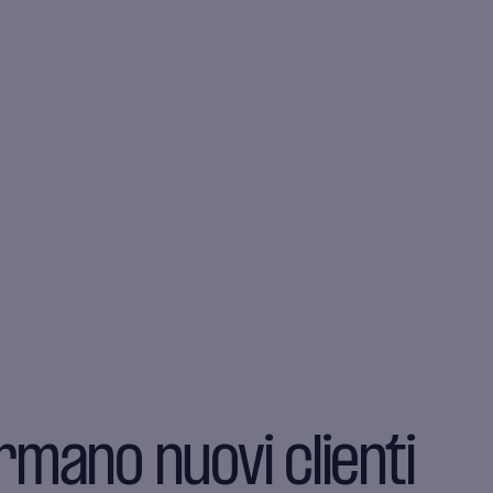
dita qualificati
attività B2B
rmano nuovi clienti