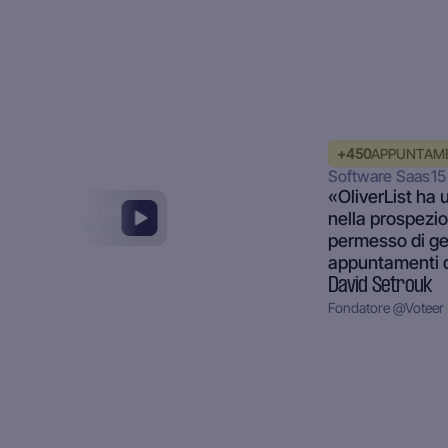
+
450
APPUNTAME
Software Saas
15
«OliverList ha 
Scopri di più
nella prospezio
1:43 minuti
permesso di ge
appuntamenti q
David Setrouk
Fondatore
@
Voteer