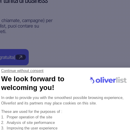
tunità di business
il, chiamate, campagne) per
list, puoi contare su
eti.
ratuita)
mente (quelli che hanno