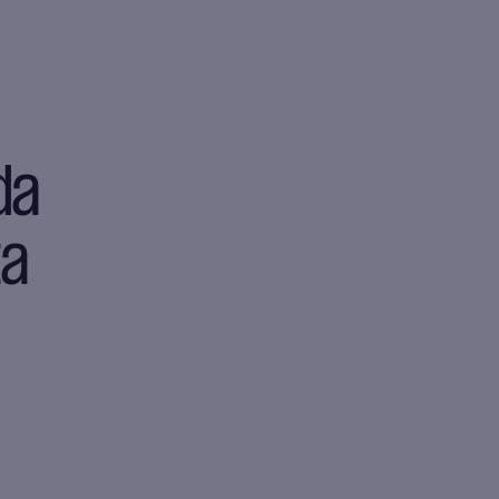
da
ta