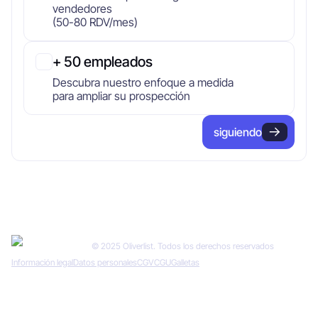
vendedores
(50-80 RDV/mes)
+ 50 empleados
Descubra nuestro enfoque a medida
para ampliar su prospección
siguiendo
© 2025 Oliverlist. Todos los derechos reservados
Información legal
Datos personales
CGV
CGU
Galletas
Diseñado por
Gémeos