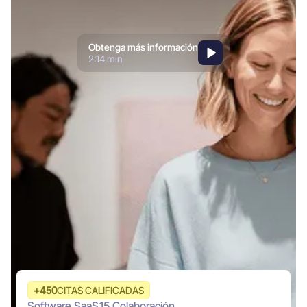
Obtenga más información
2:14 min
+
450
CITAS CALIFICADAS
Software SaaS
15
Colaboración.