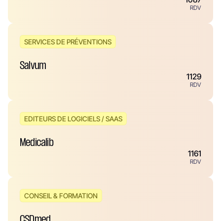
RDV
SERVICES DE PRÉVENTIONS
Salvum
1129
RDV
EDITEURS DE LOGICIELS / SAAS
Medicalib
1161
RDV
CONSEIL & FORMATION
CSDmed