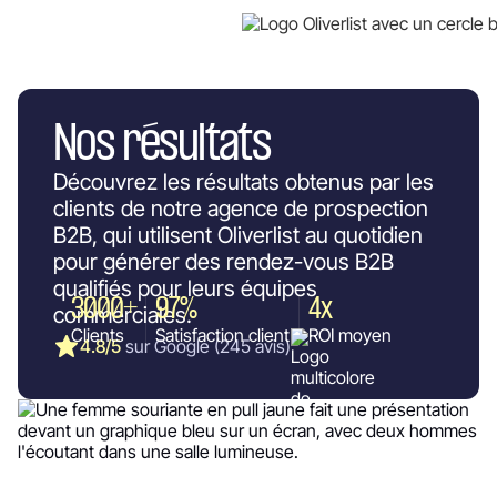
Nos résultats
Découvrez les résultats obtenus par les
clients de
notre agence de prospection
B2B
, qui utilisent Oliverlist au quotidien
pour générer des rendez-vous B2B
qualifiés pour leurs équipes
3000+
97%
4x
commerciales.
Clients
Satisfaction client
ROI moyen
4.8/5
sur Google (245 avis)