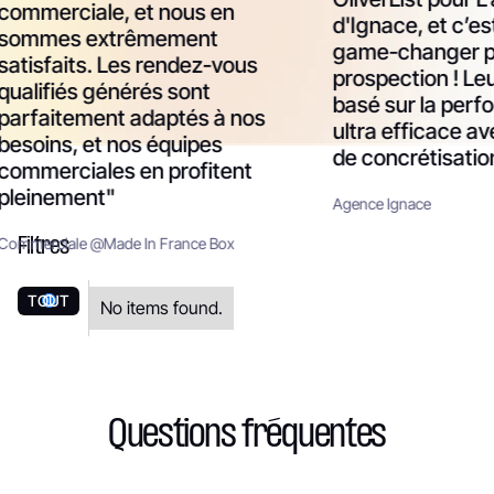
ommerciale, et nous en
d'Ignace, et c’est 
ommes extrêmement
game-changer pou
tisfaits. Les rendez-vous
prospection ! Leu
alifiés générés sont
basé sur la perfo
arfaitement adaptés à nos
ultra efficace ave
esoins, et nos équipes
de concrétisation
ommerciales en profitent
leinement"
Agence Ignace
Filtres
mmerciale
@
Made In France Box
TOUT
No items found.
Questions fréquentes