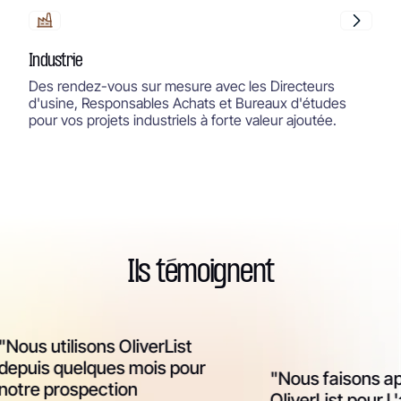
Industrie
Des rendez-vous sur mesure avec les Directeurs
d'usine, Responsables Achats et Bureaux d'études
pour vos projets industriels à forte valeur ajoutée.
Ils témoignent
ous utilisons OliverList
epuis quelques mois pour
"Nous faisons app
otre prospection
OliverList pour L'