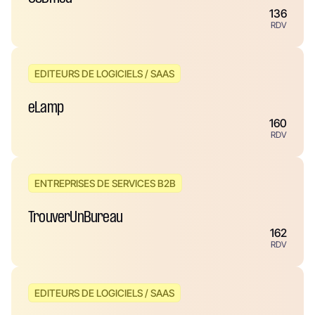
136
RDV
EDITEURS DE LOGICIELS / SAAS
eLamp
160
RDV
ENTREPRISES DE SERVICES B2B
TrouverUnBureau
162
RDV
EDITEURS DE LOGICIELS / SAAS